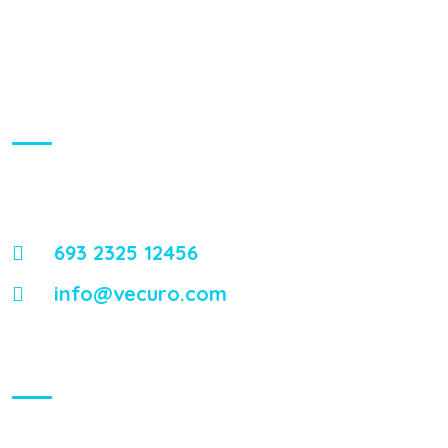
About Us
Energistically reintermediate worldwide interfaces vis-a-vis
emerging integrate leadership skills.
693 2325 12456
info@vecuro.com
Visiting Hours
Mon - Fri:
8:00 am - 8:00 pm